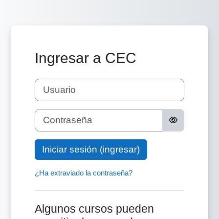
Saltar al contenido principal
Ingresar a CEC
Usuario
Contraseña
Iniciar sesión (ingresar)
¿Ha extraviado la contraseña?
Algunos cursos pueden